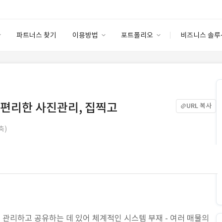
파트너스 찾기
이용방법
포트폴리오
비즈니스 솔루
이용방법
포트폴리오
엔터프라이즈
I
파트너 등급
이용후기
안심 코드 케어
이용요금
솔루션 마켓
고객센터
스토어
 편리한 사진관리, 집찍고
URL 복사
축)
을 관리하고 공유하는 데 있어 체계적인 시스템 부재 - 여러 매물의