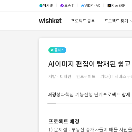
위시켓
요즘IT
AIDP - AX
Rise ERP
프로젝트 등록
프로젝트 찾기
프로젝트 찾기
유사사례 검색 A
플러스
AI이미지 편집이 탑재된 쉽고
개발 · 디자인
안드로이드
기타(IT 서비스 구
배경
성과
핵심 기능
진행 단계
프로젝트 상세
프로젝트 배경
1) 문제점 - 부동산 중개사들이 매물 사진