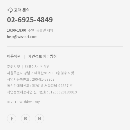
고객 문의
02-6925-4849
10:00-18:00
주말·공휴일 제외
help@wishket.com
이용약관
개인정보 처리방침
㈜위시켓
대표이사 : 박우범
서울특별시 강남구 테헤란로 211 3층 ㈜위시켓
사업자등록번호 : 209-81-57303
통신판매업신고 : 제2018-서울강남-02337 호
직업정보제공사업 신고번호 : J1200020180019
© 2013 Wishket Corp.