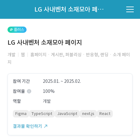
파트너의 지원 여부는 '지원자 목록'에서 확인하세요.
LG 사내벤처 소재모아 페이지
지원자 목록 바로가기
플러스
LG 사내벤처 소재모아 페이지
개발
웹
홈페이지ㆍ게시판, 퍼블리싱ㆍ반응형, 랜딩ㆍ소개 페이
지
참여 기간
2025.01. ~ 2025.02.
참여율
100%
역할
개발
Figma
TypeScript
JavaScript
next.js
React
결과물 확인하기