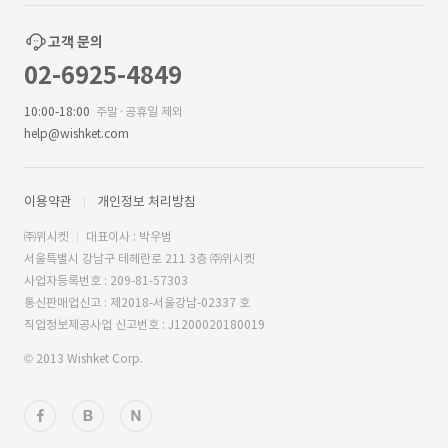
고객 문의
02-6925-4849
10:00-18:00
주말·공휴일 제외
help@wishket.com
이용약관
개인정보 처리방침
㈜위시켓
대표이사 : 박우범
서울특별시 강남구 테헤란로 211 3층 ㈜위시켓
사업자등록번호 : 209-81-57303
통신판매업신고 : 제2018-서울강남-02337 호
직업정보제공사업 신고번호 : J1200020180019
© 2013 Wishket Corp.