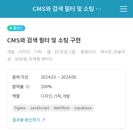
파트너의 지원 여부는 '지원자 목록'에서 확인하세요.
CMS와 검색 필터 및 소팅 구현
지원자 목록 바로가기
플러스
CMS와 검색 필터 및 소팅 구현
개발 · 디자인 · 기획
웹 · PC프로그램
홈페이지ㆍ게시판, 퍼블리
싱ㆍ반응형, 마케팅 페이지
참여 기간
2024.03. ~ 2024.06.
참여율
100%
역할
디자인,기획,개발
Figma
JavaScript
Webflow
supabase
결과물 확인하기