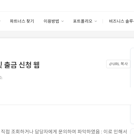
파트너스 찾기
이용방법
포트폴리오
비즈니스 솔루
이용방법
포트폴리오
엔터프라이즈
I
파트너 등급
이용후기
안심 코드 케어
이용요금
솔루션 마켓
고객센터
스토어
및 출금 신청 웹
URL 복사
소
로 직접 조회하거나 담당자에게 문의하여 파악하였음 : 이로 인해서