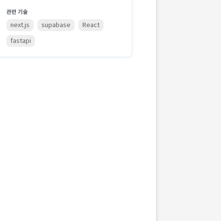
관련 기술
next.js
supabase
React
fastapi