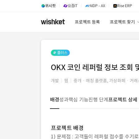
위시켓
요즘IT
AIDP - AX
Rise ERP
프로젝트 등록
프로젝트 찾기
프로젝트 찾기
유사사례 검색 A
플러스
OKX 코인 레퍼럴 정보 조회 
개발
웹
중개ㆍ매칭 플랫폼, 가상화폐ㆍ거래
배경
성과
핵심 기능
진행 단계
프로젝트 상세
프로젝트 배경
1) 문제점 : 고객들이 레퍼럴 점수를 수기