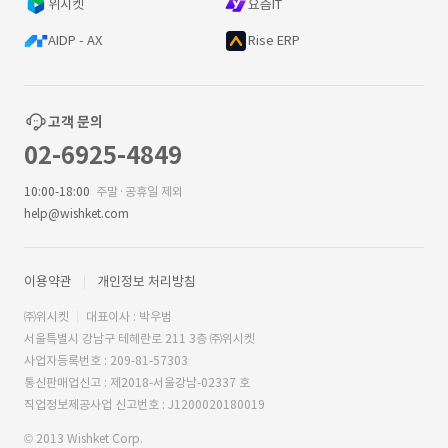
위시켓
요즘IT
AIDP - AX
Rise ERP
고객 문의
02-6925-4849
10:00-18:00
주말·공휴일 제외
help@wishket.com
이용약관
개인정보 처리방침
㈜위시켓
대표이사 : 박우범
서울특별시 강남구 테헤란로 211 3층 ㈜위시켓
사업자등록번호 : 209-81-57303
통신판매업신고 : 제2018-서울강남-02337 호
직업정보제공사업 신고번호 : J1200020180019
© 2013 Wishket Corp.