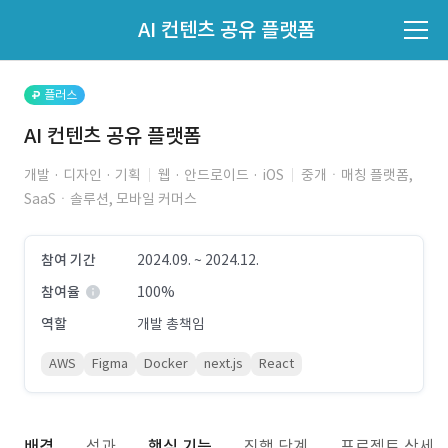
파트너의 지원 여부는 '지원자 목록'에서 확인하세요.
AI 컨텐츠 공유 플랫폼
지원자 목록 바로가기
플러스
AI 컨텐츠 공유 플랫폼
개발 · 디자인 · 기획
웹 · 안드로이드 · iOS
중개ㆍ매칭 플랫폼,
SaaSㆍ솔루션, 모바일 커머스
참여 기간
2024.09. ~ 2024.12.
참여율
100%
역할
개발 총책임
AWS
Figma
Docker
next.js
React
배경
성과
핵심 기능
진행 단계
프로젝트 상세