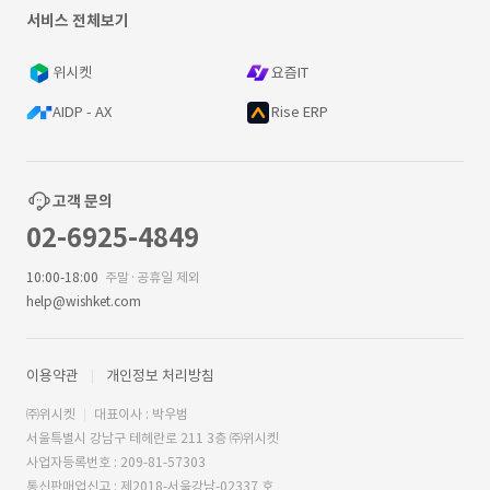
서비스 전체보기
위시켓
요즘IT
AIDP - AX
Rise ERP
고객 문의
02-6925-4849
10:00-18:00
주말·공휴일 제외
help@wishket.com
이용약관
개인정보 처리방침
㈜위시켓
대표이사 : 박우범
서울특별시 강남구 테헤란로 211 3층 ㈜위시켓
사업자등록번호 : 209-81-57303
통신판매업신고 : 제2018-서울강남-02337 호