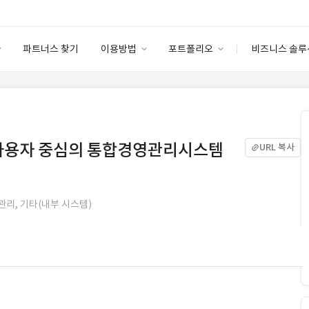
파트너스 찾기
이용방법
포트폴리오
비즈니스 솔루
이용방법
포트폴리오
엔터프라이즈
I
파트너 등급
이용후기
안심 코드 케어
이용요금
솔루션 마켓
고객센터
스토어
된 사용자 중심의 통합경영관리시스템
URL 복사
관리, 기타(내부 시스템)