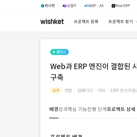
위시켓
요즘IT
AIDP - AX
Rise ERP
프로젝트 등록
프로젝트 찾기
프로젝트 찾기
유사사례 검색 A
플러스
Web과 ERP 엔진이 결합
구축
개발
임베디드 · 기타
ERP 전사자원
상주
배경
성과
핵심 기능
진행 단계
프로젝트 상세