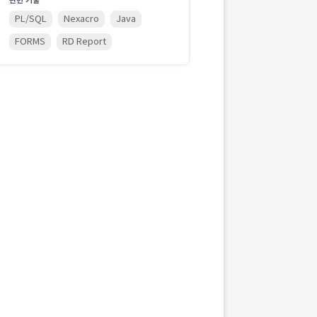
관련 기술
PL/SQL
Nexacro
Java
FORMS
RD Report