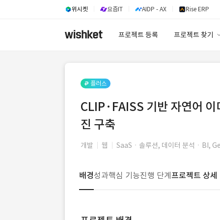
위시켓
요즘IT
AIDP - AX
Rise ERP
프로젝트 등록
프로젝트 찾기
프로젝트 찾기
유사사례 검색 A
플러스
CLIP·FAISS 기반 자연어 이미
진 구축
개발
웹
SaaSㆍ솔루션, 데이터 분석ㆍBI, Ge
배경
성과
핵심 기능
진행 단계
프로젝트 상세