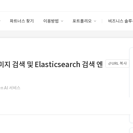
파트너스 찾기
이용방법
포트폴리오
비즈니스 솔루
이용방법
포트폴리오
엔터프라이즈
I
파트너 등급
이용후기
안심 코드 케어
이용요금
솔루션 마켓
고객센터
스토어
지 검색 및 Elasticsearch 검색 엔
URL 복사
n AI 서비스