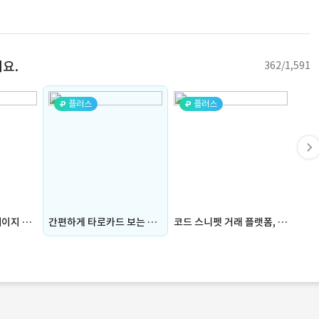
요.
362/1,591
플러스
플러스
엔텍그린 회사 홈페이지 제작
간편하게 타로카드 보는 사이트 개발
코드 스니펫 거래 플랫폼, Snippins 프리토타입 제작