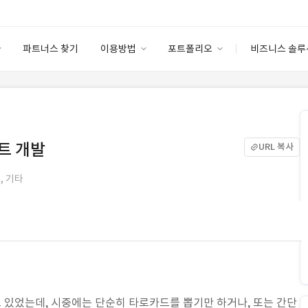
파트너스 찾기
이용방법
포트폴리오
비즈니스 솔루
이용방법
포트폴리오
엔터프라이즈
I
파트너 등급
이용후기
안심 코드 케어
이용요금
솔루션 마켓
고객센터
스토어
트 개발
URL 복사
, 기타
있었는데, 시중에는 단순히 타로카드를 뽑기만 하거나, 또는 간단