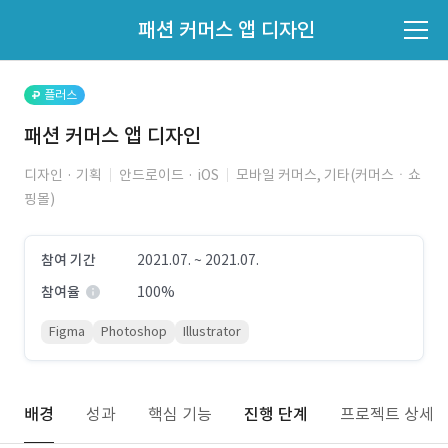
파트너의 지원 여부는 '지원자 목록'에서 확인하세요.
패션 커머스 앱 디자인
지원자 목록 바로가기
플러스
패션 커머스 앱 디자인
디자인 · 기획
안드로이드 · iOS
모바일 커머스, 기타(커머스ㆍ쇼
핑몰)
참여 기간
2021.07. ~ 2021.07.
참여율
100%
Figma
Photoshop
Illustrator
배경
성과
핵심 기능
진행 단계
프로젝트 상세