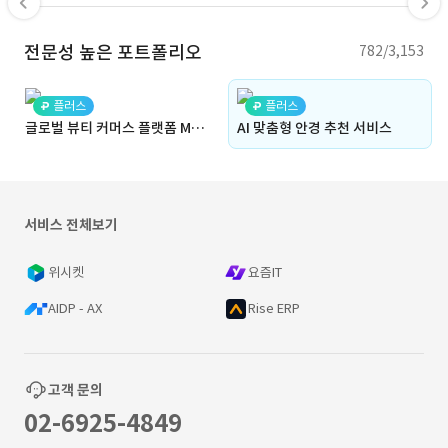
전문성 높은 포트폴리오
782/3,153
플러스
플러스
글로벌 뷰티 커머스 플랫폼 Makestep (뷰티, 글로벌, 대시보드, 쇼핑몰 , 커머스, ERP, 홈페이지, 개발사, 웹디자인, 앱디자인, 어드민, 관리자)
AI 맞춤형 안경 추천 서비스
서비스 전체보기
위시켓
요즘IT
AIDP - AX
Rise ERP
고객 문의
02-6925-4849