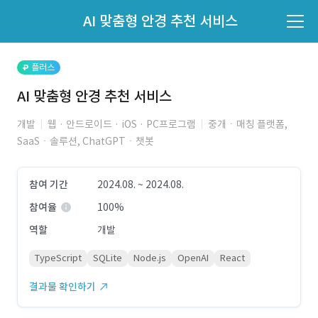
파트너의 지원 여부는 '지원자 목록'에서 확인하세요.
AI 맞춤형 안경 추천 서비스
지원자 목록 바로가기
플러스
AI 맞춤형 안경 추천 서비스
개발
웹 · 안드로이드 · iOS · PC프로그램
중개ㆍ매칭 플랫폼,
SaaSㆍ솔루션, ChatGPTㆍ챗봇
참여 기간
2024.08. ~ 2024.08.
참여율
100%
역할
개발
TypeScript
SQLite
Node.js
OpenAI
React
결과물 확인하기