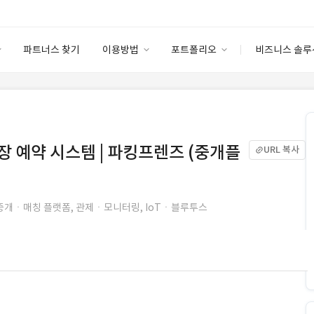
파트너스 찾기
이용방법
포트폴리오
비즈니스 솔루
이용방법
포트폴리오
엔터프라이즈
I
파트너 등급
이용후기
안심 코드 케어
이용요금
솔루션 마켓
고객센터
스토어
 예약 시스템 | 파킹프렌즈 (중개플
URL 복사
중개ㆍ매칭 플랫폼, 관제ㆍ모니터링, IoTㆍ블루투스