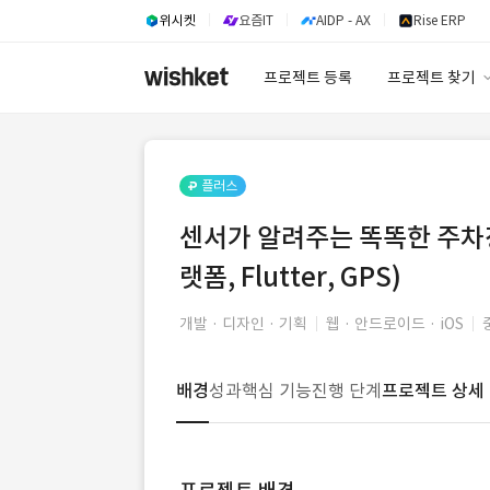
위시켓
요즘IT
AIDP - AX
Rise ERP
프로젝트 등록
프로젝트 찾기
프로젝트 찾기
유사사례 검색 A
플러스
센서가 알려주는 똑똑한 주차장
랫폼, Flutter, GPS)
개발 · 디자인 · 기획
웹 · 안드로이드 · iOS
배경
성과
핵심 기능
진행 단계
프로젝트 상세