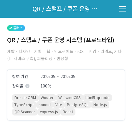
파트너의 지원 여부는 '지원자 목록'에서 확인하세요.
QR / 스탬프 / 쿠폰 운영 시스템 (프로토타입)
지원자 목록 바로가기
플러스
QR / 스탬프 / 쿠폰 운영 시스템 (프로토타입)
개발 · 디자인 · 기획
웹 · 안드로이드 · iOS
게임ㆍ리워드, 기타
(IT 서비스 구축), 퍼블리싱ㆍ반응형
참여 기간
2025.05. ~ 2025.05.
참여율
100%
Drizzle ORM
Wouter
WailwindCSS
html5-qrcode
TypeScript
nonoid
Vite
PostgreSQL
Node.js
QR Scanner
express.js
React