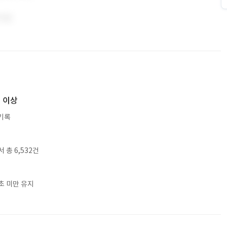
% 이상
 기록
총 6,532건
초 미만 유지