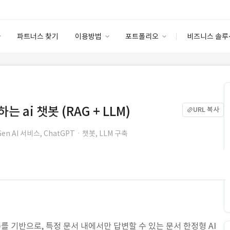
파트너스 찾기
이용방법
포트폴리오
비즈니스 솔루
이용방법
포트폴리오
엔터프라이즈
I
파트너 등급
이용후기
안심 코드 케어
이용요금
솔루션 마켓
고객센터
스토어
ai 챗봇 (RAG + LLM)
URL 복사
Gen AI 서비스, ChatGPTㆍ챗봇, LLM 구축
DB)를 기반으로, 특정 문서 내에서만 답변할 수 있는 문서 한정형 AI