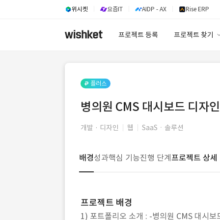
위시켓
요즘IT
AIDP - AX
Rise ERP
프로젝트 등록
프로젝트 찾기
프로젝트 찾기
유사사례 검색 A
플러스
병의원 CMS 대시보드 디자
개발 · 디자인
웹
SaaSㆍ솔루션
배경
성과
핵심 기능
진행 단계
프로젝트 상세
프로젝트 배경
1) 포트폴리오 소개 : -병의원 CMS 대시보