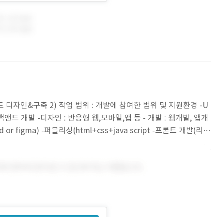
드 디자인&구축 2) 작업 범위 : 개발에 참여한 범위 및 지원환경 -U
, 백앤드 개발 -디자인 : 반응형 웹,모바일,앱 등 - 개발 : 웹개발, 앱개
or figma) -퍼블리싱(html+css+java script -프론트 개발(리액