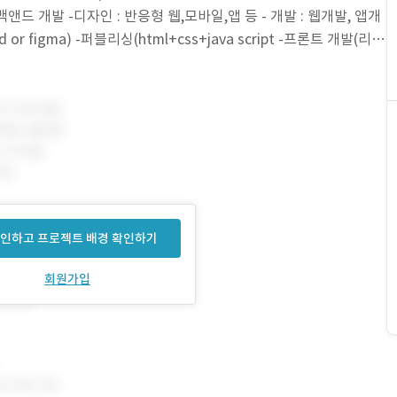
, 백앤드 개발 -디자인 : 반응형 웹,모바일,앱 등 - 개발 : 웹개발, 앱개
or figma) -퍼블리싱(html+css+java script -프론트 개발(리액
인하고 프로젝트 배경 확인하기
회원가입