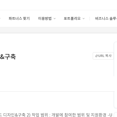
파트너스 찾기
이용방법
포트폴리오
비즈니스 솔루
이용방법
포트폴리오
엔터프라이즈
I
파트너 등급
이용후기
안심 코드 케어
이용요금
솔루션 마켓
고객센터
스토어
인&구축
URL 복사
드 디자인&구축 2) 작업 범위 : 개발에 참여한 범위 및 지원환경 -U