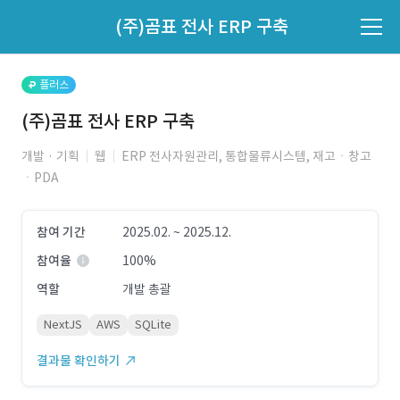
파트너의 지원 여부는 '지원자 목록'에서 확인하세요.
(주)곰표 전사 ERP 구축
지원자 목록 바로가기
플러스
(주)곰표 전사 ERP 구축
개발 · 기획
웹
ERP 전사자원관리, 통합물류시스템, 재고ㆍ창고
ㆍPDA
참여 기간
2025.02. ~ 2025.12.
참여율
100%
역할
개발 총괄
NextJS
AWS
SQLite
결과물 확인하기