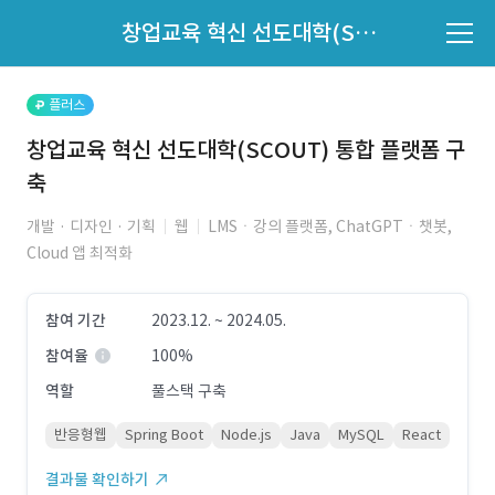
파트너의 지원 여부는 '지원자 목록'에서 확인하세요.
창업교육 혁신 선도대학(SCOUT) 통합 플랫폼 구축
지원자 목록 바로가기
플러스
창업교육 혁신 선도대학(SCOUT) 통합 플랫폼 구
축
개발 · 디자인 · 기획
웹
LMSㆍ강의 플랫폼, ChatGPTㆍ챗봇,
Cloud 앱 최적화
참여 기간
2023.12. ~ 2024.05.
참여율
100%
역할
풀스택 구축
반응형웹
Spring Boot
Node.js
Java
MySQL
React
결과물 확인하기