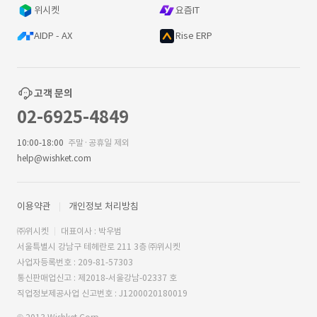
위시켓
요즘IT
AIDP - AX
Rise ERP
고객 문의
02-6925-4849
10:00-18:00
주말·공휴일 제외
help@wishket.com
이용약관
개인정보 처리방침
㈜위시켓
대표이사 : 박우범
서울특별시 강남구 테헤란로 211 3층 ㈜위시켓
사업자등록번호 : 209-81-57303
통신판매업신고 : 제2018-서울강남-02337 호
직업정보제공사업 신고번호 : J1200020180019