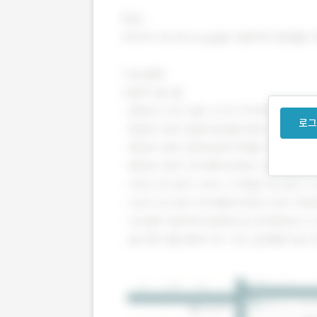
DDR4-3200 ECC/REG 64GB X 8
로그