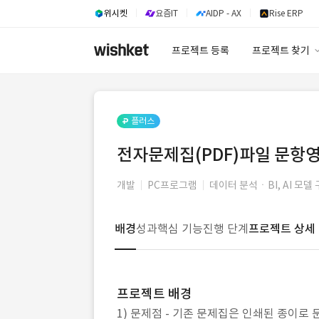
위시켓
요즘IT
AIDP - AX
Rise ERP
프로젝트 등록
프로젝트 찾기
프로젝트 찾기
유사사례 검색 A
플러스
전자문제집(PDF)파일 문항영
개발
PC프로그램
데이터 분석ㆍBI, AI 모
배경
성과
핵심 기능
진행 단계
프로젝트 상세
프로젝트 배경
1) 문제점 - 기존 문제집은 인쇄된 종이