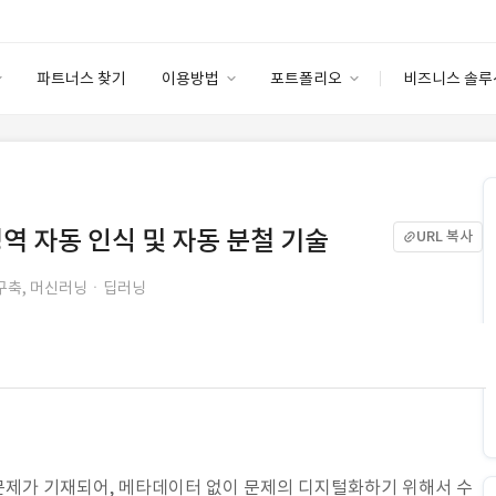
파트너스 찾기
이용방법
포트폴리오
비즈니스 솔루
이용방법
포트폴리오
엔터프라이즈
I
파트너 등급
이용후기
안심 코드 케어
이용요금
솔루션 마켓
고객센터
스토어
역 자동 인식 및 자동 분철 기술
URL 복사
델 구축, 머신러닝ㆍ딥러닝
로 문제가 기재되어, 메타데이터 없이 문제의 디지털화하기 위해서 수