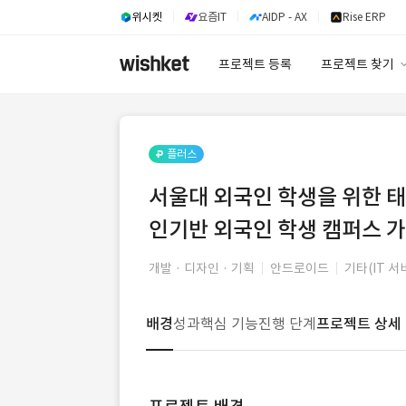
위시켓
요즘IT
AIDP - AX
Rise ERP
프로젝트 등록
프로젝트 찾기
프로젝트 찾기
유사사례 검색 A
플러스
서울대 외국인 학생을 위한 태
인기반 외국인 학생 캠퍼스 가
개발 · 디자인 · 기획
안드로이드
기타(IT 서
배경
성과
핵심 기능
진행 단계
프로젝트 상세