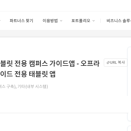
파트너스 찾기
이용방법
포트폴리오
비즈니스 솔루
이용방법
포트폴리오
엔터프라이즈
I
파트너 등급
이용후기
안심 코드 케어
이용요금
솔루션 마켓
고객센터
스토어
블릿 전용 캠퍼스 가이드앱 - 오프라
URL 복사
이드 전용 태블릿 앱
비스 구축), 기타(내부 시스템)