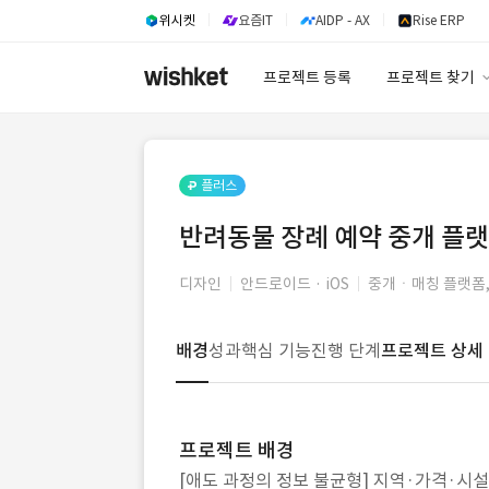
위시켓
요즘IT
AIDP - AX
Rise ERP
프로젝트 등록
프로젝트 찾기
프로젝트 찾기
유사사례 검색 A
플러스
반려동물 장례 예약 중개 플랫
디자인
안드로이드 · iOS
중개ㆍ매칭 플랫폼,
배경
성과
핵심 기능
진행 단계
프로젝트 상세
프로젝트 배경
[애도 과정의 정보 불균형] 지역·가격·시설