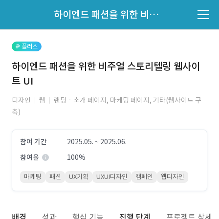
파트너의 지원 여부는 '지원자 목록'에서 확인하세요.
하이엔드 패션을 위한 비주얼 스토리텔링 웹사이트 UI
지원자 목록 바로가기
플러스
하이엔드 패션을 위한 비주얼 스토리텔링 웹사이
트 UI
디자인
웹
랜딩ㆍ소개 페이지, 마케팅 페이지, 기타(웹사이트 구
축)
참여 기간
2025.05. ~ 2025.06.
참여율
100%
마케팅
패션
UX기획
UXUI디자인
캠페인
웹디자인
배경
성과
핵심 기능
진행 단계
프로젝트 상세