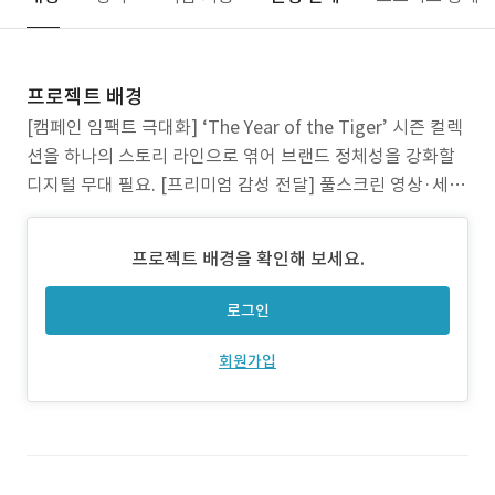
프로젝트 배경
[캠페인 임팩트 극대화] ‘The Year of the Tiger’ 시즌 컬렉
션을 하나의 스토리 라인으로 엮어 브랜드 정체성을 강화할
디지털 무대 필요. [프리미엄 감성 전달] 풀스크린 영상·세리
프 타이포·다층 그리드로 럭셔리 톤앤매너를 일관되게 유지.
[몰입형 경험 트렌드] WebGL·GSAP 등 최신 인터랙션 기술
프로젝트 배경을 확인해 보세요.
을 접목해 Z세대·밀레니얼 고객의 기대치 충족.
로그인
회원가입