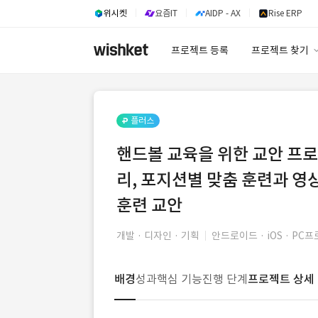
위시켓
요즘IT
AIDP - AX
Rise ERP
프로젝트 등록
프로젝트 찾기
프로젝트 찾기
유사사례 검색 A
플러스
핸드볼 교육을 위한 교안 프로
리, 포지션별 맞춤 훈련과 
훈련 교안
개발 · 디자인 · 기획
안드로이드 · iOS · PC
배경
성과
핵심 기능
진행 단계
프로젝트 상세