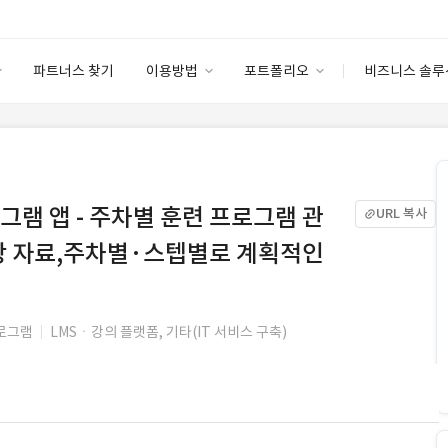
파트너스 찾기
이용방법
포트폴리오
비즈니스 솔루
이용방법
포트폴리오
엔터프라이즈
I
파트너 등급
이용후기
안심 코드 케어
이용요금
솔루션 마켓
고객센터
스토어
그램 앱 - 주차별 훈련 프로그램 관
URL 복사
영상 자료,주차별·스텝별로 계획적인
프로그램
LMSㆍ강의 플랫폼, 기타(IT 서비스 구축)