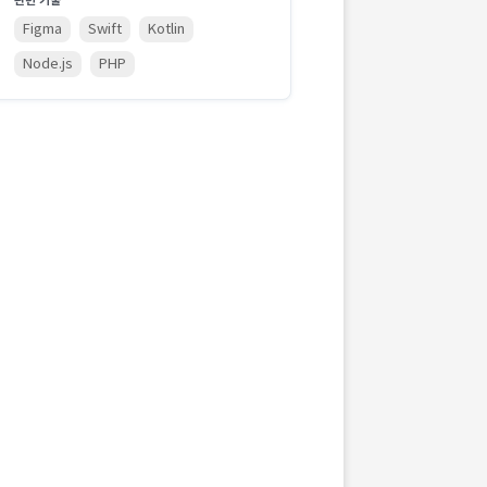
관련 기술
Figma
Swift
Kotlin
Node.js
PHP