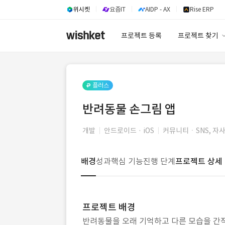
위시켓
요즘IT
AIDP - AX
Rise ERP
프로젝트 등록
프로젝트 찾기
프로젝트 찾기
유사사례 검색 A
플러스
반려동물 손그림 앱
개발
안드로이드 · iOS
커뮤니티ㆍSNS, 자
배경
성과
핵심 기능
진행 단계
프로젝트 상세
프로젝트 배경
반려동물을 오래 기억하고 다른 모습을 간직