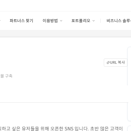
파트너스 찾기
이용방법
포트폴리오
비즈니스 솔루
이용방법
포트폴리오
엔터프라이즈
I
파트너 등급
이용후기
안심 코드 케어
이용요금
솔루션 마켓
고객센터
스토어
URL 복사
사몰 구축
하고 싶은 유저들을 위해 오픈한 SNS 입니다. 초반 많은 고객이