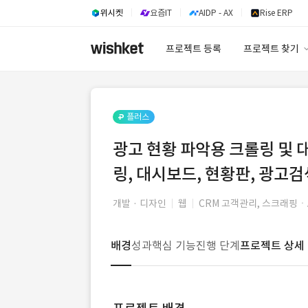
위시켓
요즘IT
AIDP - AX
Rise ERP
프로젝트 등록
프로젝트 찾기
프로젝트 찾기
유사사례 검색 A
플러스
광고 현황 파악용 크롤링 및 대
링, 대시보드, 현황판, 광고검
개발 · 디자인
웹
CRM 고객관리, 스크래핑ㆍ
배경
성과
핵심 기능
진행 단계
프로젝트 상세