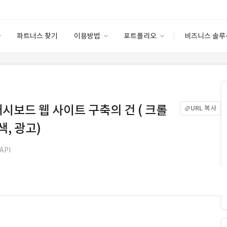
파트너스 찾기
이용방법
포트폴리오
비즈니스 솔루
이용방법
포트폴리오
엔터프라이즈
I
파트너 등급
이용후기
안심 코드 케어
이용요금
솔루션 마켓
고객센터
스토어
시보드 웹 사이트 구축의 건 ( 크롤
URL 복사
색, 광고)
API