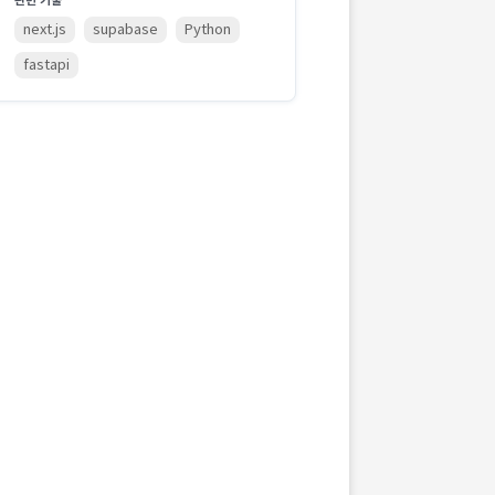
관련 기술
next.js
supabase
Python
fastapi