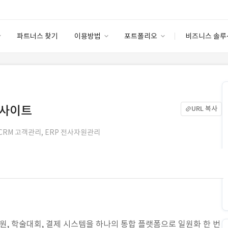
파트너스 찾기
이용방법
포트폴리오
비즈니스 솔루
이용방법
포트폴리오
엔터프라이즈
I
파트너 등급
이용후기
안심 코드 케어
이용요금
솔루션 마켓
고객센터
스토어
웹사이트
URL 복사
CRM 고객관리, ERP 전사자원관리
회원, 학술대회, 결제 시스템을 하나의 통합 플랫폼으로 일원화 한 번