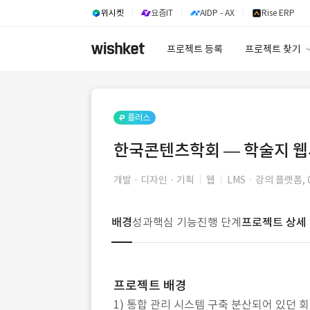
위시켓
요즘IT
AIDP - AX
Rise ERP
프로젝트 등록
프로젝트 찾기
프로젝트 찾기
유사사례 검색 A
플러스
한국콘텐츠학회 — 학술지 
개발 · 디자인 · 기획
웹
LMSㆍ강의 플랫폼, 
배경
성과
핵심 기능
진행 단계
프로젝트 상세
프로젝트 배경
1) 통합 관리 시스템 구축 분산되어 있던 