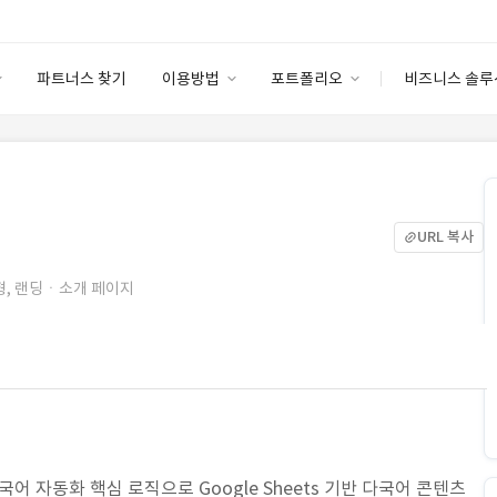
파트너스 찾기
이용방법
포트폴리오
비즈니스 솔루
이용방법
포트폴리오
엔터프라이즈
I
파트너 등급
이용후기
안심 코드 케어
이용요금
솔루션 마켓
고객센터
스토어
URL 복사
, 랜딩ㆍ소개 페이지
다국어 자동화 핵심 로직으로 Google Sheets 기반 다국어 콘텐츠