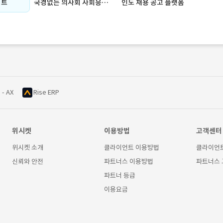
이트
국경없는 의사회 사회응원 카드 이벤트
인도 채용 공고 플랫폼
 - AX
Rise ERP
위시켓
이용방법
고객센터
위시켓 소개
클라이언트 이용방법
클라이언
신뢰와 안전
파트너스 이용방법
파트너스
파트너 등급
이용요금