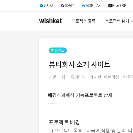
위시켓
요즘IT
AIDP - AX
Rise ERP
프로젝트 등록
프로젝트 찾기
프로젝트 찾기
유사사례 검색 A
플러스
뷰티회사 소개 사이트
개발
웹
홈페이지ㆍ게시판, 퍼블리싱ㆍ반응형
배경
성과
핵심 기능
프로젝트 상세
프로젝트 배경
1) 프로젝트 목표 - 다국어 적용 및 관리: 