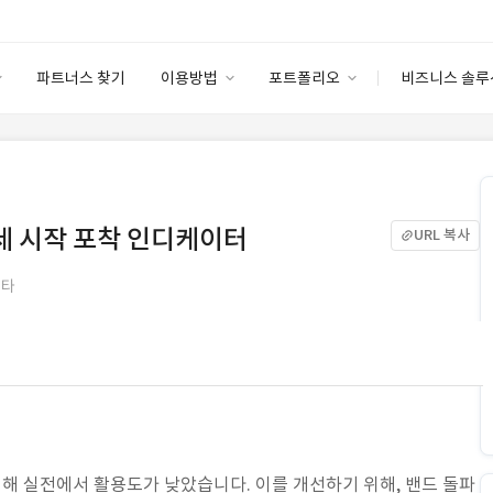
파트너스 찾기
이용방법
포트폴리오
비즈니스 솔루
이용방법
포트폴리오
엔터프라이즈
I
파트너 등급
이용후기
안심 코드 케어
이용요금
솔루션 마켓
고객센터
스토어
추세 시작 포착 인디케이터
URL 복사
기타
인해 실전에서 활용도가 낮았습니다. 이를 개선하기 위해, 밴드 돌파