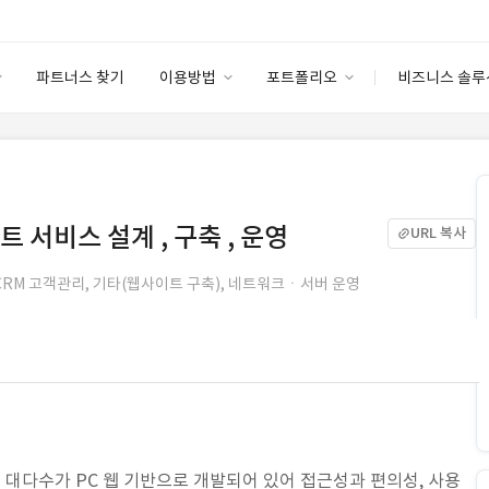
파트너스 찾기
이용방법
포트폴리오
비즈니스 솔루
이용방법
포트폴리오
엔터프라이즈
I
파트너 등급
이용후기
안심 코드 케어
이용요금
솔루션 마켓
고객센터
스토어
 서비스 설계 , 구축 , 운영
URL 복사
CRM 고객관리, 기타(웹사이트 구축), 네트워크ㆍ서버 운영
션은 대다수가 PC 웹 기반으로 개발되어 있어 접근성과 편의성, 사용