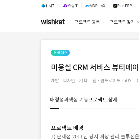
위시켓
요즘IT
AIDP - AX
Rise ERP
프로젝트 등록
프로젝트 찾기
프로젝트 찾기
유사사례 검색 A
플러스
미용실 CRM 서비스 뷰티메이트
개발 · 디자인 · 기획
웹 · 안드로이드 · iOS
배경
성과
핵심 기능
프로젝트 상세
프로젝트 배경
1) 문제점 2011년 당시 매장 관리 솔루