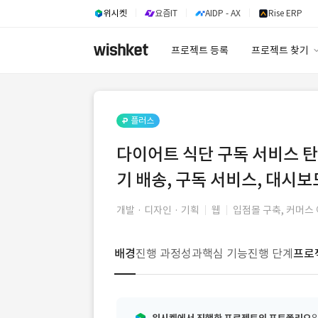
위시켓
요즘IT
AIDP - AX
Rise ERP
프로젝트 등록
프로젝트 찾기
프로젝트 찾기
유사사례 검색 A
플러스
다이어트 식단 구독 서비스 탄
기 배송, 구독 서비스, 대시보
개발 · 디자인 · 기획
웹
입점몰 구축, 커머스
배경
진행 과정
성과
핵심 기능
진행 단계
프로