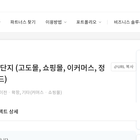
파트너스 찾기
이용방법
포트폴리오
비즈니스 솔루
이용방법
포트폴리오
엔터프라이즈
I
파트너 등급
이용후기
안심 코드 케어
이용요금
솔루션 마켓
고객센터
스토어
단지 (고도몰, 쇼핑몰, 이커머스, 정
URL 복사
드)
 이전ㆍ확장, 기타(커머스ㆍ쇼핑몰)
젝트 상세