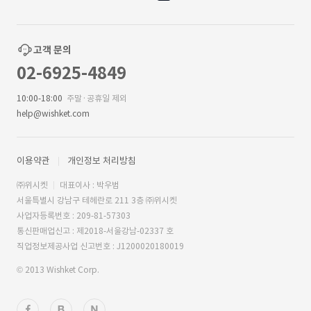
고객 문의
02-6925-4849
10:00-18:00
주말·공휴일 제외
help@wishket.com
이용약관
개인정보 처리방침
㈜위시켓
대표이사 : 박우범
서울특별시 강남구 테헤란로 211 3층 ㈜위시켓
사업자등록번호 : 209-81-57303
통신판매업신고 : 제2018-서울강남-02337 호
직업정보제공사업 신고번호 : J1200020180019
© 2013 Wishket Corp.