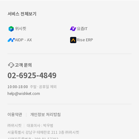
서비스 전체보기
위시켓
요즘IT
AIDP - AX
Rise ERP
고객 문의
02-6925-4849
10:00-18:00
주말·공휴일 제외
help@wishket.com
이용약관
개인정보 처리방침
㈜위시켓
대표이사 : 박우범
서울특별시 강남구 테헤란로 211 3층 ㈜위시켓