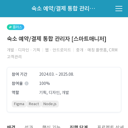
파트너의 지원 여부는 '지원자 목록'에서 확인하세요.
숙소 예약/결제 통합 관리자 [스마트매니저]
지원자 목록 바로가기
플러스
숙소 예약/결제 통합 관리자 [스마트매니저]
개발 · 디자인 · 기획
웹 · 안드로이드
중개ㆍ매칭 플랫폼, CRM
고객관리
참여 기간
2024.03. ~ 2025.08.
참여율
100%
역할
기획, 디자인, 개발
Figma
React
Node.js
배경
성과
핵심 기능
진행 단계
프로젝트 상세