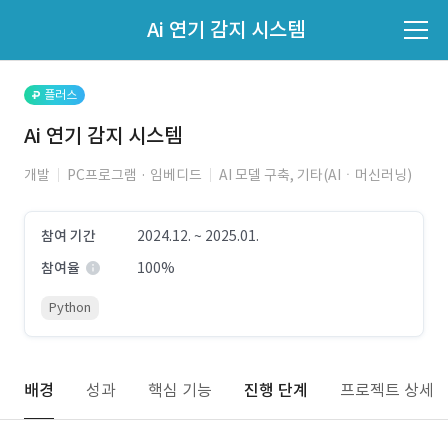
파트너의 지원 여부는 '지원자 목록'에서 확인하세요.
Ai 연기 감지 시스템
지원자 목록 바로가기
플러스
Ai 연기 감지 시스템
개발
PC프로그램 · 임베디드
AI 모델 구축, 기타(AIㆍ머신러닝)
참여 기간
2024.12. ~ 2025.01.
참여율
100%
Python
배경
성과
핵심 기능
진행 단계
프로젝트 상세