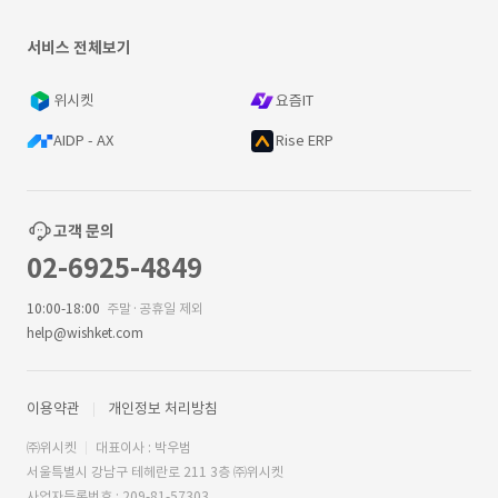
서비스 전체보기
위시켓
요즘IT
AIDP - AX
Rise ERP
고객 문의
02-6925-4849
10:00-18:00
주말·공휴일 제외
help@wishket.com
이용약관
개인정보 처리방침
㈜위시켓
대표이사 : 박우범
서울특별시 강남구 테헤란로 211 3층 ㈜위시켓
사업자등록번호 : 209-81-57303