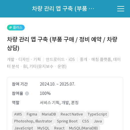
파트너의 지원 여부는 '지원자 목록'에서 확인하세요.
차량 관리 앱 구축 (부품 구매 / 정비 예약 / 차량 상담)
지원자 목록 바로가기
플러스
차량 관리 앱 구축 (부품 구매 / 정비 예약 / 차량
상담)
개발 · 디자인 · 기획
안드로이드 · iOS
중개ㆍ매칭 플랫폼, 데이
터 분석ㆍBI, 기타(유지보수ㆍ운영)
참여 기간
2024.10. ~ 2025.07.
참여율
100%
역할
서비스 기획, 개발, 론칭
AWS
Figma
MariaDB
React Native
TypeScript
Photoshop, Illustrator
Spring Boot
CSS
Java
JavaScript
MySQL
React
MySQL(MariaDB)