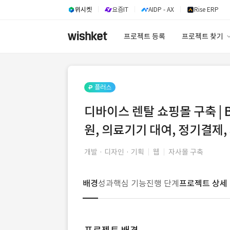
위시켓
요즘IT
AIDP - AX
Rise ERP
프로젝트 등록
프로젝트 찾기
프로젝트 찾기
유사사례 검색 A
플러스
디바이스 렌탈 쇼핑몰 구축 | B
원, 의료기기 대여, 정기결제
개발 · 디자인 · 기획
웹
자사몰 구축
배경
성과
핵심 기능
진행 단계
프로젝트 상세