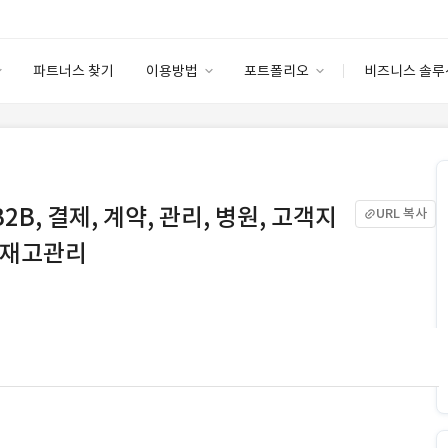
파트너스 찾기
이용방법
포트폴리오
비즈니스 솔루
이용방법
포트폴리오
엔터프라이즈
I
파트너 등급
이용후기
안심 코드 케어
이용요금
솔루션 마켓
고객센터
스토어
2B, 결제, 계약, 관리, 병원, 고객지
URL 복사
, 재고관리