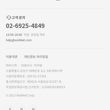
고객 문의
02-6925-4849
10:00-18:00
주말·공휴일 제외
help@wishket.com
이용약관
개인정보 처리방침
㈜위시켓
대표이사 : 박우범
서울특별시 강남구 테헤란로 211 3층 ㈜위시켓
사업자등록번호 : 209-81-57303
통신판매업신고 : 제2018-서울강남-02337 호
직업정보제공사업 신고번호 : J1200020180019
© 2013 Wishket Corp.