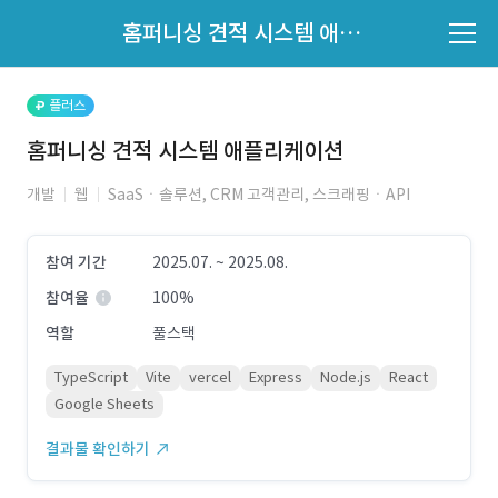
파트너의 지원 여부는 '지원자 목록'에서 확인하세요.
홈퍼니싱 견적 시스템 애플리케이션
지원자 목록 바로가기
플러스
홈퍼니싱 견적 시스템 애플리케이션
개발
웹
SaaSㆍ솔루션, CRM 고객관리, 스크래핑ㆍAPI
참여 기간
2025.07. ~ 2025.08.
참여율
100%
역할
풀스택
TypeScript
Vite
vercel
Express
Node.js
React
Google Sheets
결과물 확인하기