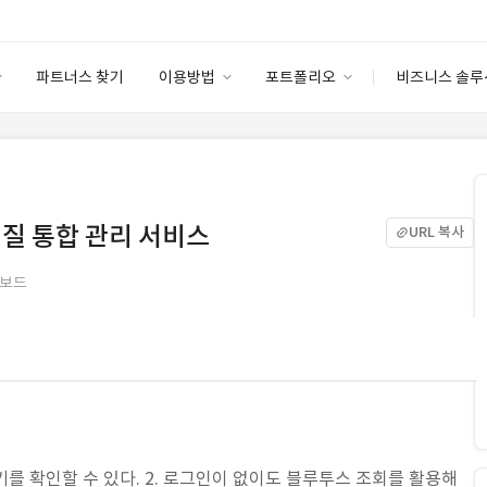
파트너스 찾기
이용방법
포트폴리오
비즈니스 솔루
이용방법
포트폴리오
엔터프라이즈
I
파트너 등급
이용후기
안심 코드 케어
이용요금
솔루션 마켓
고객센터
스토어
질 통합 관리 서비스
URL 복사
시보드
기를 확인할 수 있다. 2. 로그인이 없이도 블루투스 조회를 활용해