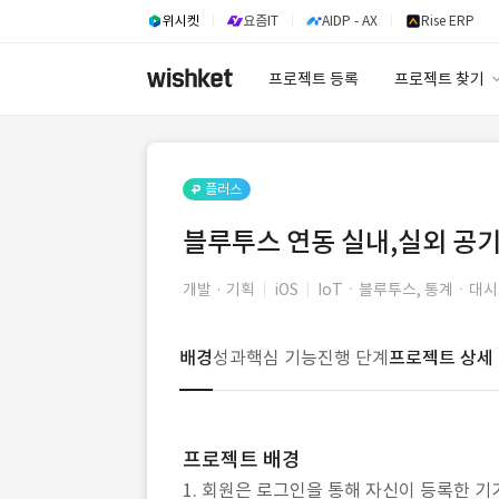
위시켓
요즘IT
AIDP - AX
Rise ERP
프로젝트 등록
프로젝트 찾기
프로젝트 찾기
유사사례 검색 A
플러스
블루투스 연동 실내,실외 공기
개발 · 기획
iOS
IoTㆍ블루투스, 통계ㆍ대
배경
성과
핵심 기능
진행 단계
프로젝트 상세
프로젝트 배경
1. 회원은 로그인을 통해 자신이 등록한 기