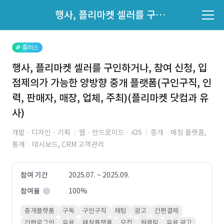
파트너의 지원 여부는 '지원자 목록'에서 확인하세요.
행사, 플리마켓 셀러를 구인하거나, 참여 신청, 입점제의가 가능한 양방향 중개 플랫폼(구인구직, 인력, 판매자, 매장, 업체, 주최)(플리마켓 닷컴과 유사)
지원자 목록 바로가기
플러스
행사, 플리마켓 셀러를 구인하거나, 참여 신청, 입
점제의가 가능한 양방향 중개 플랫폼(구인구직, 인
력, 판매자, 매장, 업체, 주최)(플리마켓 닷컴과 유
사)
개발 · 디자인 · 기획
웹 · 안드로이드 · iOS
중개ㆍ매칭 플랫폼,
통계ㆍ대시보드, CRM 고객관리
참여 기간
2025.07. ~ 2025.09.
참여율
100%
중개플랫폼
구독
구인구직
채팅
광고
간편결제
간편로그인
유료
매칭플랫폼
모집
원클릭
유료 광고