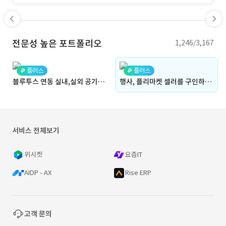
전문성 높은 포트폴리오
1,246/3,167
플러스
플러스
블루투스 연동 실내,실외 공기질 통합 관리 서비스
행사, 플리마켓 셀러를 구인하거나, 참여 신청, 입점제의가 가능한 양방향 중개 플랫폼(구인구직, 인력, 판매자, 매장, 업체, 주최)(플리마켓 닷컴과 유사)
서비스 전체보기
위시켓
요즘IT
AIDP - AX
Rise ERP
고객 문의