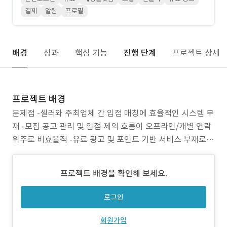
결제
알림
프로필
배경
성과
핵심 기능
진행 단계
프로젝트 상세
프로젝트 배경
문제점 -셀러와 주최업체 간 입점 매칭에 효율적인 시스템 부
재 -모집 공고 관리 및 입점 제의 흐름이 오프라인/개별 연락
위주로 비효율적 -유료 광고 및 포인트 기반 서비스 부재로
플랫폼 수익 구조 부족 목표 -셀러 프로필 관리와 주최업체
모집 공고를 연결하는 중개 플랫폼 구축 -유료 광고, 유료 열
프로젝트 배경을 확인해 보세요.
람 서비스 기반 BM 모델 확보 -알림·메시지, 심사·승인 프로
세스 자동화로 운영 효율 향상
로그인
회원가입