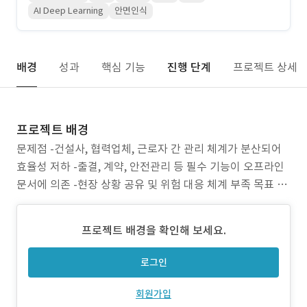
AI Deep Learning
안면인식
배경
성과
핵심 기능
진행 단계
프로젝트 상세
프로젝트 배경
문제점 -건설사, 협력업체, 근로자 간 관리 체계가 분산되어
효율성 저하 -출결, 계약, 안전관리 등 필수 기능이 오프라인
문서에 의존 -현장 상황 공유 및 위험 대응 체계 부족 목표 -
기업, 협력업체, 근로자 간 통합 ERP 구축 -출결·계약·안전
관리 등 주요 프로세스의 디지털화 -AI·안면인식·챗봇을 활
프로젝트 배경을 확인해 보세요.
용한 현장 중심 관리 자동화 주안점 -인공지능 챗봇 기반 메
뉴 탐색 및 현장 현황
로그인
회원가입