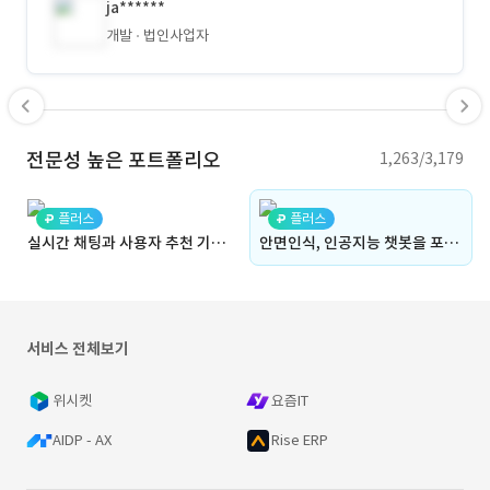
ja******
개발
법인사업자
전문성 높은 포트폴리오
1,263/3,179
플러스
플러스
실시간 채팅과 사용자 추천 기능을 갖춘 한국 여행 플랫폼
안면인식, 인공지능 챗봇을 포함한 현장 안전 관리 ERP 솔루션(건설, 건축, 전자서명, 사고 예방, 위험, 계약서, 근태, 출결, 출근)(안전달인과 유사)
서비스 전체보기
위시켓
요즘IT
AIDP - AX
Rise ERP