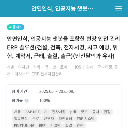
파트너의 지원 여부는 '지원자 목록'에서 확인하세요.
안면인식, 인공지능 챗봇을 포함한 현장 안전 관리 ERP 솔루션(건설, 건축, 전자서명, 사고 예방, 위험, 계약서, 근태, 출결, 출근)(안전달인과 유사)
지원자 목록 바로가기
플러스
안면인식, 인공지능 챗봇을 포함한 현장 안전 관리
ERP 솔루션(건설, 건축, 전자서명, 사고 예방, 위
험, 계약서, 근태, 출결, 출근)(안전달인과 유사)
개발 · 디자인 · 기획
웹 · 안드로이드 · iOS
관제ㆍ모니터링, 통
계ㆍ대시보드, ERP 전사자원관리
참여 기간
2025.05. ~ 2025.09.
참여율
100%
서류
ASP.NET
AI
전자서명
pdf
챗봇
공사
현장
얼굴인식
근로
근무자
파인튜닝
ERP 시스템
FINETUNING
ERP
기업형
출결
안전