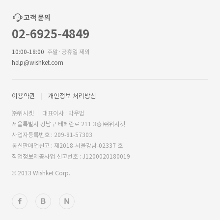
고객 문의
02-6925-4849
10:00-18:00
주말·공휴일 제외
help@wishket.com
이용약관
개인정보 처리방침
㈜위시켓
대표이사 : 박우범
서울특별시 강남구 테헤란로 211 3층 ㈜위시켓
사업자등록번호 : 209-81-57303
통신판매업신고 : 제2018-서울강남-02337 호
직업정보제공사업 신고번호 : J1200020180019
© 2013 Wishket Corp.