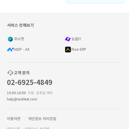
서비스 전체보기
위시켓
요즘IT
AIDP - AX
Rise ERP
고객 문의
02-6925-4849
10:00-18:00
주말·공휴일 제외
help@wishket.com
이용약관
개인정보 처리방침
㈜위시켓
대표이사 : 박우범