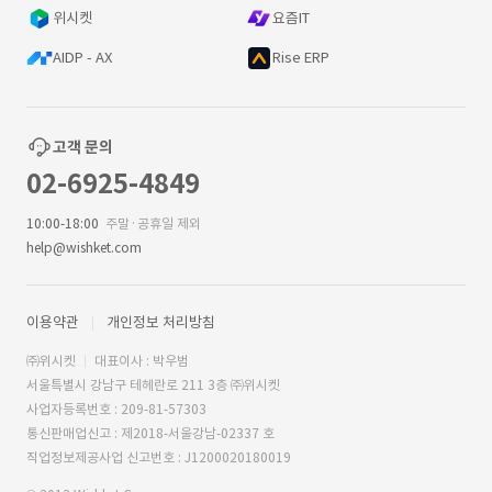
위시켓
요즘IT
AIDP - AX
Rise ERP
고객 문의
02-6925-4849
10:00-18:00
주말·공휴일 제외
help@wishket.com
이용약관
개인정보 처리방침
㈜위시켓
대표이사 : 박우범
서울특별시 강남구 테헤란로 211 3층 ㈜위시켓
사업자등록번호 : 209-81-57303
통신판매업신고 : 제2018-서울강남-02337 호
직업정보제공사업 신고번호 : J1200020180019