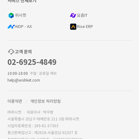
서비스 전체보기
위시켓
요즘IT
AIDP - AX
Rise ERP
고객 문의
02-6925-4849
10:00-18:00
주말·공휴일 제외
help@wishket.com
이용약관
개인정보 처리방침
㈜위시켓
대표이사 : 박우범
서울특별시 강남구 테헤란로 211 3층 ㈜위시켓
사업자등록번호 : 209-81-57303
통신판매업신고 : 제2018-서울강남-02337 호