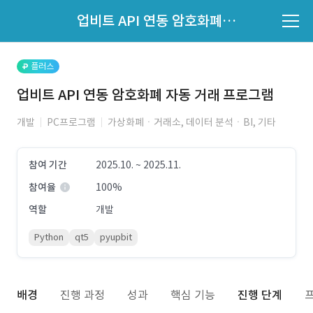
파트너의 지원 여부는 '지원자 목록'에서 확인하세요.
업비트 API 연동 암호화폐 자동 거래 프로그램
지원자 목록 바로가기
플러스
업비트 API 연동 암호화폐 자동 거래 프로그램
개발
PC프로그램
가상화폐ㆍ거래소, 데이터 분석ㆍBI, 기타
참여 기간
2025.10. ~ 2025.11.
참여율
100%
역할
개발
Python
qt5
pyupbit
배경
진행 과정
성과
핵심 기능
진행 단계