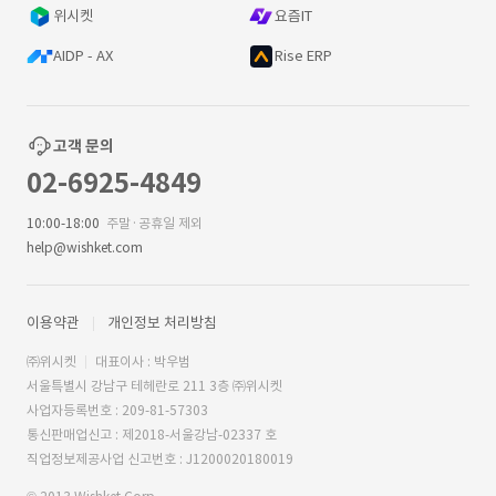
위시켓
요즘IT
AIDP - AX
Rise ERP
고객 문의
02-6925-4849
10:00-18:00
주말·공휴일 제외
help@wishket.com
이용약관
개인정보 처리방침
㈜위시켓
대표이사 : 박우범
서울특별시 강남구 테헤란로 211 3층 ㈜위시켓
사업자등록번호 : 209-81-57303
통신판매업신고 : 제2018-서울강남-02337 호
직업정보제공사업 신고번호 : J1200020180019