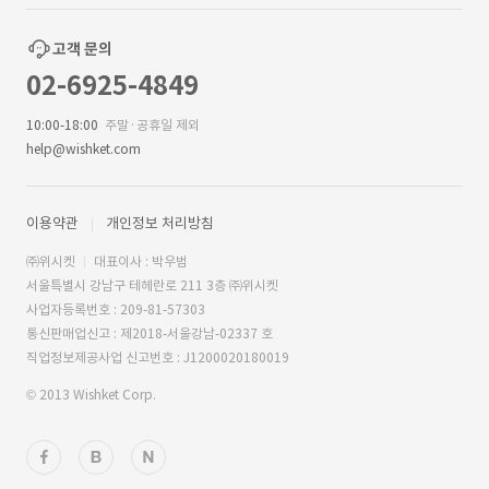
고객 문의
02-6925-4849
10:00-18:00
주말·공휴일 제외
help@wishket.com
이용약관
개인정보 처리방침
㈜위시켓
대표이사 : 박우범
서울특별시 강남구 테헤란로 211 3층 ㈜위시켓
사업자등록번호 : 209-81-57303
통신판매업신고 : 제2018-서울강남-02337 호
직업정보제공사업 신고번호 : J1200020180019
© 2013 Wishket Corp.