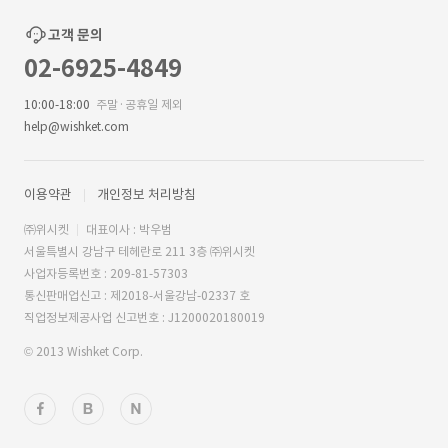
고객 문의
02-6925-4849
10:00-18:00
주말·공휴일 제외
help@wishket.com
이용약관
개인정보 처리방침
㈜위시켓
대표이사 : 박우범
서울특별시 강남구 테헤란로 211 3층 ㈜위시켓
사업자등록번호 : 209-81-57303
통신판매업신고 : 제2018-서울강남-02337 호
직업정보제공사업 신고번호 : J1200020180019
© 2013 Wishket Corp.