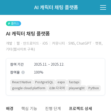
파트너의 지원 여부는 '지원자 목록'에서 확인하세요.
AI 캐릭터 채팅 플랫폼
지원자 목록 바로가기
플러스
AI 캐릭터 채팅 플랫폼
개발
웹 · 안드로이드 · iOS
커뮤니티ㆍSNS, ChatGPTㆍ챗봇,
기타(웹사이트 구축)
참여 기간
2025.11. ~ 2025.12.
참여율
100%
React Native
PostgreSQL
expo
fastapi
google cloud platform
i18n 다국어
playwright
Python
배경
핵심 기능
진행 단계
프로젝트 상세