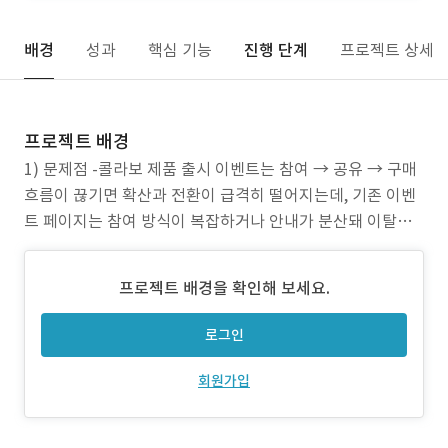
배경
성과
핵심 기능
진행 단계
프로젝트 상세
프로젝트 배경
1) 문제점 -콜라보 제품 출시 이벤트는 참여 → 공유 → 구매
흐름이 끊기면 확산과 전환이 급격히 떨어지는데, 기존 이벤
트 페이지는 참여 방식이 복잡하거나 안내가 분산돼 이탈이
발생하기 쉬움 -참여형 챌린지와 구매 기반 응모형 이벤트가
따로 운영되면 사용자가 혜택 구조를 한 번에 이해하기 어렵
프로젝트 배경을 확인해 보세요.
고, 어떤 행동을 해야 하는지 혼선이 생김 -콘텐츠 제작/공유
과정에서 가이드가 부족하면 참여 퀄리티가 들쭉날쭉
로그인
회원가입