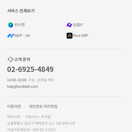
서비스 전체보기
위시켓
요즘IT
AIDP - AX
Rise ERP
고객 문의
02-6925-4849
10:00-18:00
주말·공휴일 제외
help@wishket.com
이용약관
개인정보 처리방침
㈜위시켓
대표이사 : 박우범
서울특별시 강남구 테헤란로 211 3층 ㈜위시켓
사업자등록번호 : 209-81-57303