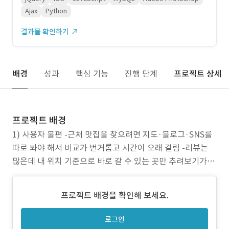
Ajax
Python
결과물 확인하기
배경
성과
핵심 기능
진행 단계
프로젝트 상세
프로젝트 배경
1) 사용자 불편 -근처 맛집을 찾으려면 지도·블로그·SNS를
따로 봐야 해서 비교가 번거롭고 시간이 오래 걸림 -리뷰는
많은데 내 위치 기준으로 바로 갈 수 있는 곳만 추려보기가 어
려워 선택이 늦어짐 -방문 혜택(이벤트/쿠폰)이 있는지 매장
마다 확인해야 해서, 결국 그냥 아는 곳만 가게 됨 2) 점주(매
프로젝트 배경을 확인해 보세요.
장) 니즈 -온라인 노출은 되는데 방문으로 이어지는 동기(이
벤트/혜택) 설계가 부족해 신규 유
로그인