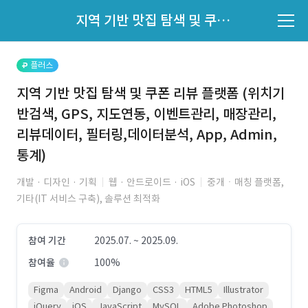
파트너의 지원 여부는 '지원자 목록'에서 확인하세요.
지역 기반 맛집 탐색 및 쿠폰 리뷰 플랫폼 (위치기반검색, GPS, 지도연동, 이벤트관리, 매장관리, 리뷰데이터, 필터링,데이터분석, App, Admin, 통계)
지원자 목록 바로가기
플러스
지역 기반 맛집 탐색 및 쿠폰 리뷰 플랫폼 (위치기
반검색, GPS, 지도연동, 이벤트관리, 매장관리,
리뷰데이터, 필터링,데이터분석, App, Admin,
통계)
개발 · 디자인 · 기획
웹 · 안드로이드 · iOS
중개ㆍ매칭 플랫폼,
기타(IT 서비스 구축), 솔루션 최적화
참여 기간
2025.07. ~ 2025.09.
참여율
100%
Figma
Android
Django
CSS3
HTML5
Illustrator
jQuery
iOS
JavaScript
MySQL
Adobe Photoshop