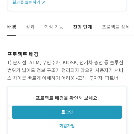
결과물 확인하기
배경
성과
핵심 기능
진행 단계
프로젝트 상세
프로젝트 배경
1) 문제점 -ATM, 무인주차, KIOSK, 전기차 충전 등 솔루션
범위가 넓어도 정보 구조가 정리되지 않으면 사용자가 서비
스 차이를 빠르게 이해하기 어려움 -고객·투자자·파트너가
각자 필요한 정보를 찾기 힘들면 문의/검토 시간이 길어지고
기업 신뢰 형성이 지연됨 -웹·모바일 환경에서 탐색이 복잡
프로젝트 배경을 확인해 보세요.
하거나 다국어 지원이 부족하면 해외/외부 이해관계자의 정
보 접근성이 떨어져 이탈이 발생할 수 있음 2)
로그인
회원가입