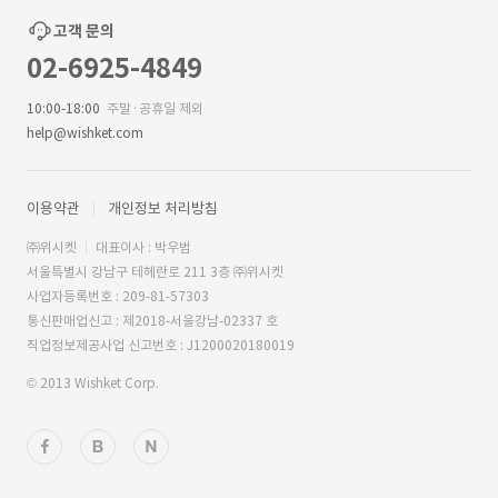
고객 문의
02-6925-4849
10:00-18:00
주말·공휴일 제외
help@wishket.com
이용약관
개인정보 처리방침
㈜위시켓
대표이사 : 박우범
서울특별시 강남구 테헤란로 211 3층 ㈜위시켓
사업자등록번호 : 209-81-57303
통신판매업신고 : 제2018-서울강남-02337 호
직업정보제공사업 신고번호 : J1200020180019
© 2013 Wishket Corp.