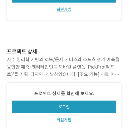
회원가입
프로젝트 상세
사주 명리학 기반의 로또/운세 서비스와 스포츠 경기 예측을
융합한 예측·엔터테인먼트 모바일 플랫폼 'PickPro(픽프
로)'를 기획·디자인·개발하였습니다. [주요 기능] · 홈: 이벤
트/공지 배너, 최근 당첨 피드, 인기 프리뷰 TOP 10 · 로또:
사주 입력 → 명식 표시 → 일주 기반 행운 번호 추천, VIP/광
프로젝트 상세를 확인해 보세요.
고 시청 분기 · 스포츠: 3단계 픽 구조 — 일반분석픽(광고),
프리미엄픽(VIP
로그인
회원가입