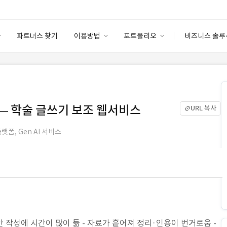
파트너스 찾기
이용방법
포트폴리오
비즈니스 솔루
이용방법
포트폴리오
엔터프라이즈
I
파트너 등급
이용후기
안심 코드 케어
이용요금
솔루션 마켓
고객센터
스토어
— 학술 글쓰기 보조 웹서비스
URL 복사
랫폼, Gen AI 서비스
안 작성에 시간이 많이 듦 - 자료가 흩어져 정리·인용이 번거로움 -