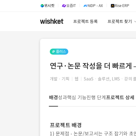
위시켓
요즘IT
AIDP - AX
Rise ERP
프로젝트 등록
프로젝트 찾기
프로젝트 찾기
유사사례 검색 A
플러스
연구·논문 작성을 더 빠르게 
개발 · 기획
웹
SaaSㆍ솔루션, LMSㆍ강의 플
배경
성과
핵심 기능
진행 단계
프로젝트 상세
프로젝트 배경
1) 문제점 - 논문/보고서는 구조 잡기와 초